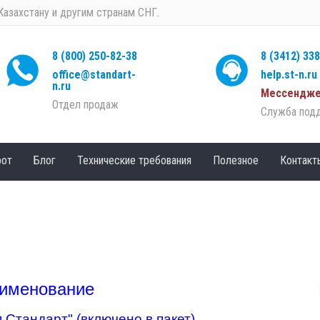
Казахстану и другим странам СНГ.
8 (800) 250-82-38
8 (3412) 33
office@standart-
help.st-n.ru
n.ru
Мессендже
Отдел продаж
Служба под
рот
Блог
Технические требования
Полезное
Контакт
именование
Стандарт" (включено в пакет)