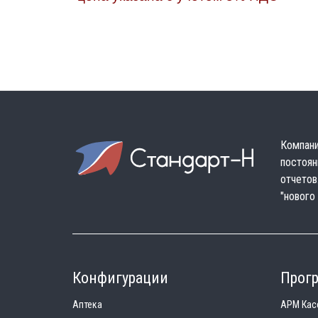
Компани
постоян
отчетов
"нового
Конфигурации
Прог
Аптека
АРМ Кас